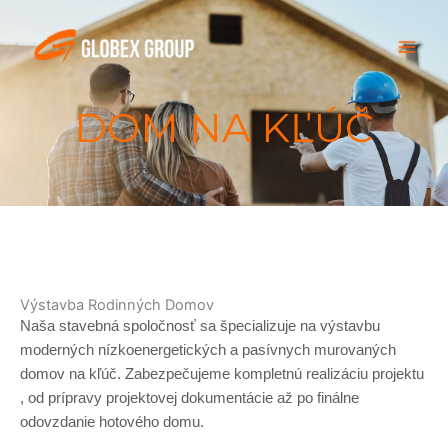
Skip
to
content
DOM NA KĽÚČ
Výstavba Rodinných Domov
Naša stavebná spoločnosť sa špecializuje na výstavbu
moderných nízkoenergetických a pasívnych murovaných
domov na kľúč. Zabezpečujeme kompletnú realizáciu projektu
, od prípravy projektovej dokumentácie až po finálne
odovzdanie hotového domu.