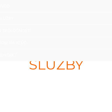
ÚVOD
SLUŽBY
O SPOLOČNOSTI
DOM NA KĽÚČ
KONTAKT
SLUŽBY